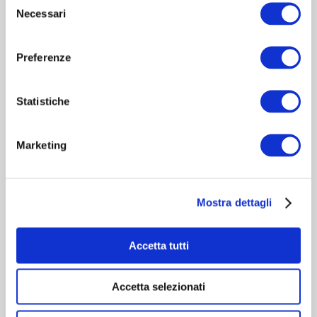
Necessari
del
consenso
Preferenze
Statistiche
HERNIAMESH® S.r.l.
Tecnologia al servizio della salute
Marketing
Area riservata
Mostra dettagli
Navigazione
Accetta tutti
Contatti rapidi
Accetta selezionati
Cookie Policy
-
Privacy Policy
-
Informazioni per il