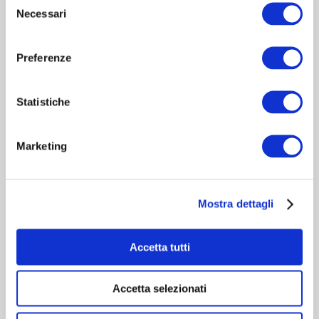
Necessari
del
consenso
Preferenze
Statistiche
HERNIAMESH® S.r.l.
Tecnologia al servizio della salute
Marketing
Area riservata
Mostra dettagli
Navigazione
Accetta tutti
Contatti rapidi
Accetta selezionati
Cookie Policy
-
Privacy Policy
-
Informazioni per il