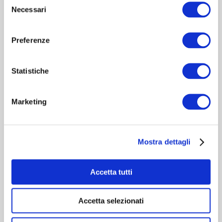
Necessari
del
consenso
Preferenze
Statistiche
HERNIAMESH® S.r.l.
Tecnologia al servizio della salute
Marketing
Area riservata
Mostra dettagli
Navigazione
Accetta tutti
Contatti rapidi
Accetta selezionati
Cookie Policy
-
Privacy Policy
-
Informazioni per il