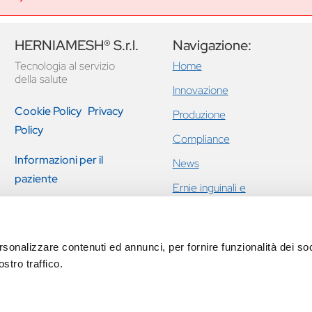
HERNIAMESH® S.r.l.
Navigazione:
Tecnologia al servizio
Home
della salute
Innovazione
Cookie Policy
Privacy
Produzione
Policy
Compliance
Informazioni per il
News
paziente
Ernie inguinali e
addominali
Sintesi relativa alla
Incontinenza urinaria
sicurezza e prestazione
femminile e prolasso
clinica
rsonalizzare contenuti ed annunci, per fornire funzionalità dei soc
pavimento pelvico
stro traffico.
Eventi
Contatti