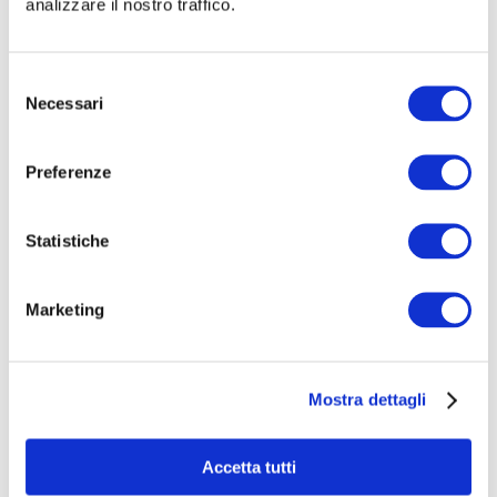
You cannot view this unit as you're not logged
analizzare il nostro traffico.
in yet.
Selezione
Necessari
del
consenso
Preferenze
Statistiche
HERNIAMESH® S.r.l.
Marketing
Tecnologia al servizio della salute
Area riservata
Mostra dettagli
Navigazione
Accetta tutti