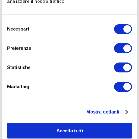
You cannot view this unit as you're not logged
analizzare il nostro traffico.
in yet.
Selezione
Necessari
del
consenso
Preferenze
Statistiche
HERNIAMESH® S.r.l.
Marketing
Tecnologia al servizio della salute
Area riservata
Mostra dettagli
Navigazione
Accetta tutti