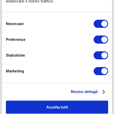
You cannot view this unit as you're not logged
analizzare il nostro traffico.
in yet.
Selezione
Necessari
del
consenso
Preferenze
Statistiche
HERNIAMESH® S.r.l.
Marketing
Tecnologia al servizio della salute
Area riservata
Mostra dettagli
Navigazione
Accetta tutti