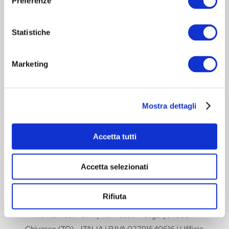
Preferenze
HERNIAMESH® S.r.l.
Statistiche
科技服务健康
Marketing
保留区
导航
Mostra dettagli
快捷联络
Accetta tutti
Cookie 政策
-
隐私政策
-
致患者信息
Accetta selezionati
安全性和临床表现摘要
Rifiuta
Herniamesh® S.r.l. | Via Fratelli Meliga 1/c 10034
Chivasso (TO) - ITALIA | P.IVA 02791540616 | Ufficio