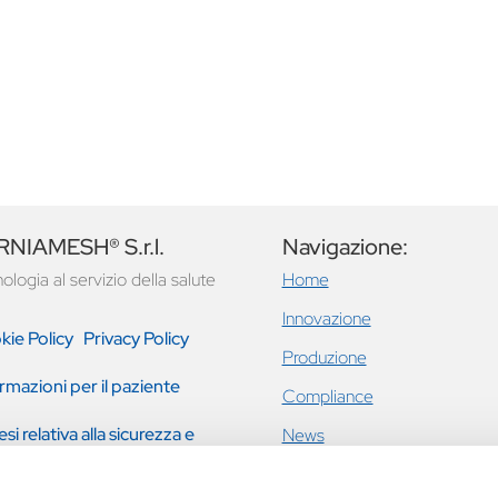
NIAMESH® S.r.l.
Navigazione:
ologia al servizio della salute
Home
Innovazione
kie Policy
Privacy Policy
Produzione
rmazioni per il paziente
Compliance
esi relativa alla sicurezza e
News
tazione clinica
Ernie inguinali e addominali