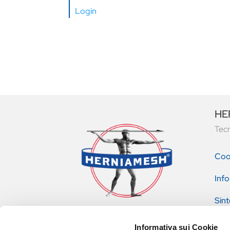
Login
HER
Tecn
Coo
Info
Sint
pres
Informativa sui Cookie