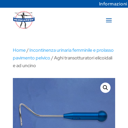
Informazioni
Home
/
Incontinenza urinaria femminile e prolasso
pavimento pelvico
/ Aghi transotturatori elicoidali
e ad uncino