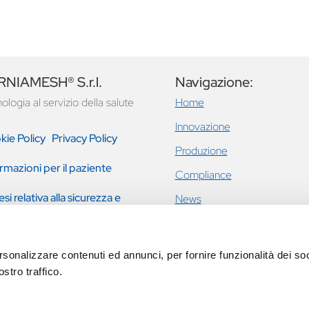
NIAMESH® S.r.l.
Navigazione:
ologia al servizio della salute
Home
Innovazione
kie Policy
Privacy Policy
Produzione
rmazioni per il paziente
Compliance
esi relativa alla sicurezza e
News
tazione clinica
Ernie inguinali e addominali
Incontinenza urinaria femmini
rsonalizzare contenuti ed annunci, per fornire funzionalità dei soc
prolasso pavimento pelvico
stro traffico.
Eventi
Contatti