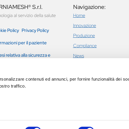
NIAMESH® S.r.l.
Navigazione:
ologia al servizio della salute
Home
Innovazione
kie Policy
Privacy Policy
Produzione
rmazioni per il paziente
Compliance
esi relativa alla sicurezza e
News
tazione clinica
Ernie inguinali e addominali
Incontinenza urinaria femmini
rsonalizzare contenuti ed annunci, per fornire funzionalità dei soc
prolasso pavimento pelvico
stro traffico.
Eventi
Contatti
TO) - ITALIA | P.IVA 02791540616 | Ufficio registro imprese Tori