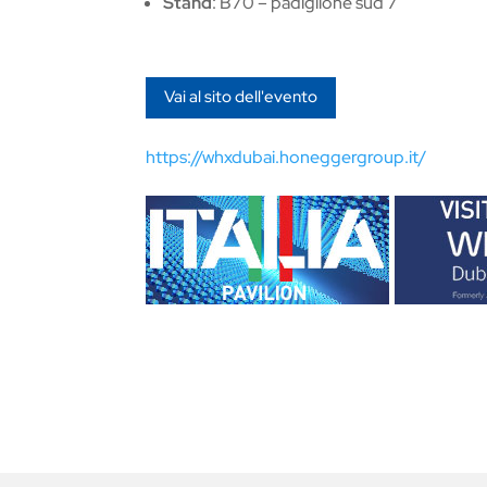
Stand
: B70 – padiglione sud 7
Vai al sito dell'evento
https://whxdubai.honeggergroup.it/