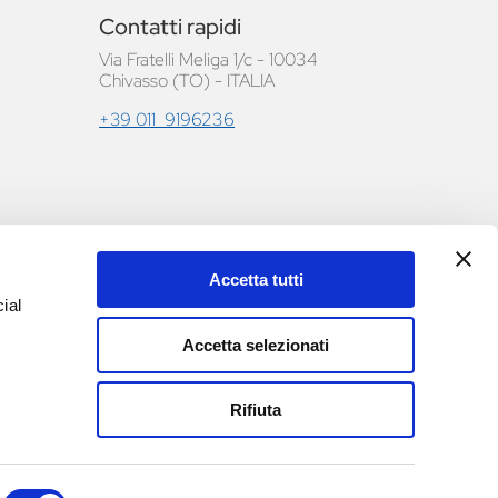
Contatti rapidi
Via Fratelli Meliga 1/c - 10034
Chivasso (TO) - ITALIA
+39 011 9196236
Accetta tutti
le e
ial
Accetta selezionati
Rifiuta
no - REA TO-960622 | Capitale sociale 98.800,00 € | Powered by