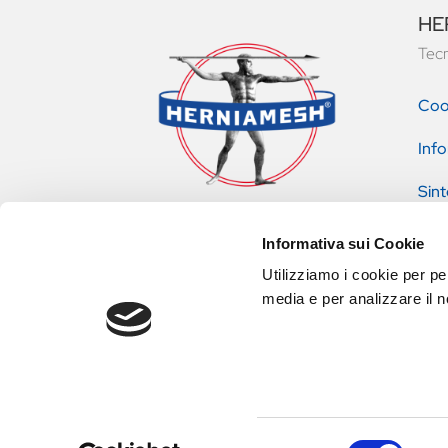
HER
Tecn
Coo
Info
Sint
pres
Informativa sui Cookie
Utilizziamo i cookie per pe
media e per analizzare il no
Herniamesh® S.r.l. | Via Fratelli Meliga 1/c 10034 Chivasso (
Selezione