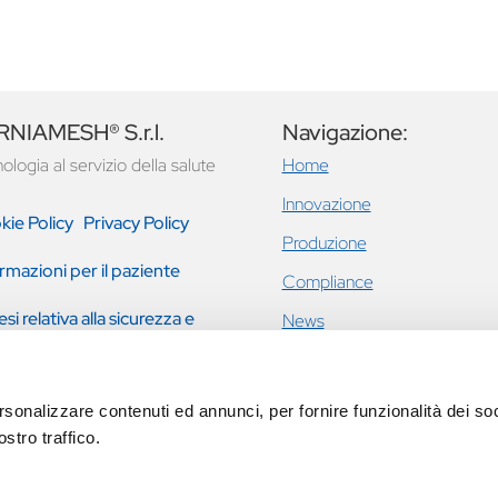
NIAMESH® S.r.l.
Navigazione:
ologia al servizio della salute
Home
Innovazione
kie Policy
Privacy Policy
Produzione
rmazioni per il paziente
Compliance
esi relativa alla sicurezza e
News
tazione clinica
Ernie inguinali e addominali
Incontinenza urinaria femmini
rsonalizzare contenuti ed annunci, per fornire funzionalità dei soc
prolasso pavimento pelvico
stro traffico.
Eventi
Contatti