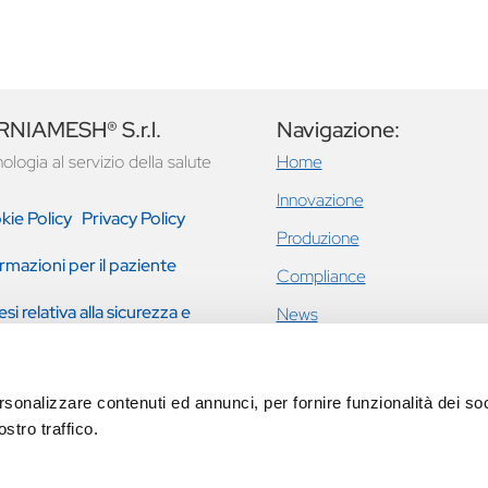
NIAMESH® S.r.l.
Navigazione:
ologia al servizio della salute
Home
Innovazione
kie Policy
Privacy Policy
Produzione
rmazioni per il paziente
Compliance
esi relativa alla sicurezza e
News
tazione clinica
Ernie inguinali e addominali
Incontinenza urinaria femmini
rsonalizzare contenuti ed annunci, per fornire funzionalità dei soc
prolasso pavimento pelvico
stro traffico.
Eventi
Contatti