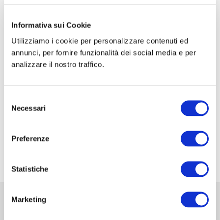
CORSO DI FORMAZIONE: SCUOLA SIC-ISHAWS
– STEP I
Informativa sui Cookie
Utilizziamo i cookie per personalizzare contenuti ed
CORSO DI FORMAZIONE: SCUOLA SIC-ISHAWS
annunci, per fornire funzionalità dei social media e per
– STEP II
analizzare il nostro traffico.
XXXV Congresso Nazionale della Associazione
Italiana di Urologia Ginecologica e del Pavimento
Selezione
Pelvico: AIUG 2026
Necessari
del
48° Congresso Internazionale annuale della
consenso
Società Europea dell’ernia EHS
Preferenze
Fiera Commerciale Mondiale MEDICA 2026
Statistiche
Marketing