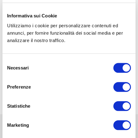
CORSO DI FORMAZIONE: SCUOLA SIC-ISHAWS
– STEP I
Informativa sui Cookie
Utilizziamo i cookie per personalizzare contenuti ed
CORSO DI FORMAZIONE: SCUOLA SIC-ISHAWS
annunci, per fornire funzionalità dei social media e per
– STEP II
analizzare il nostro traffico.
XXXV Congresso Nazionale della Associazione
Italiana di Urologia Ginecologica e del Pavimento
Selezione
Pelvico: AIUG 2026
Necessari
del
48° Congresso Internazionale annuale della
consenso
Società Europea dell’ernia EHS
Preferenze
Fiera Commerciale Mondiale MEDICA 2026
Statistiche
Marketing