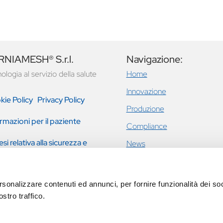
NIAMESH® S.r.l.
Navigazione:
ologia al servizio della salute
Home
Innovazione
kie Policy
Privacy Policy
Produzione
rmazioni per il paziente
Compliance
esi relativa alla sicurezza e
News
tazione clinica
Ernie inguinali e addominali
Incontinenza urinaria femmini
rsonalizzare contenuti ed annunci, per fornire funzionalità dei soc
prolasso pavimento pelvico
stro traffico.
Eventi
Contatti