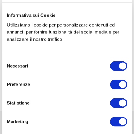
CORSO DI FORMAZIONE: SCUOLA SIC-ISHAWS
– STEP I
Informativa sui Cookie
Utilizziamo i cookie per personalizzare contenuti ed
CORSO DI FORMAZIONE: SCUOLA SIC-ISHAWS
annunci, per fornire funzionalità dei social media e per
– STEP II
analizzare il nostro traffico.
XXXV Congresso Nazionale della Associazione
Italiana di Urologia Ginecologica e del Pavimento
Selezione
Pelvico: AIUG 2026
Necessari
del
48° Congresso Internazionale annuale della
consenso
Società Europea dell’ernia EHS
Preferenze
Fiera Commerciale Mondiale MEDICA 2026
Statistiche
Marketing