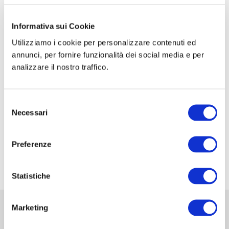
CORSO DI FORMAZIONE: SCUOLA SIC-ISHAWS
– STEP I
Informativa sui Cookie
Utilizziamo i cookie per personalizzare contenuti ed
CORSO DI FORMAZIONE: SCUOLA SIC-ISHAWS
annunci, per fornire funzionalità dei social media e per
– STEP II
analizzare il nostro traffico.
XXXV Congresso Nazionale della Associazione
Italiana di Urologia Ginecologica e del Pavimento
Selezione
Pelvico: AIUG 2026
Necessari
del
48° Congresso Internazionale annuale della
consenso
Società Europea dell’ernia EHS
Preferenze
Fiera Commerciale Mondiale MEDICA 2026
Statistiche
Marketing