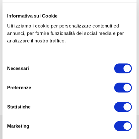
CORSO DI FORMAZIONE: SCUOLA SIC-ISHAWS
– STEP I
Informativa sui Cookie
Utilizziamo i cookie per personalizzare contenuti ed
CORSO DI FORMAZIONE: SCUOLA SIC-ISHAWS
annunci, per fornire funzionalità dei social media e per
– STEP II
analizzare il nostro traffico.
XXXV Congresso Nazionale della Associazione
Italiana di Urologia Ginecologica e del Pavimento
Selezione
Pelvico: AIUG 2026
Necessari
del
48° Congresso Internazionale annuale della
consenso
Società Europea dell’ernia EHS
Preferenze
Fiera Commerciale Mondiale MEDICA 2026
Statistiche
Marketing