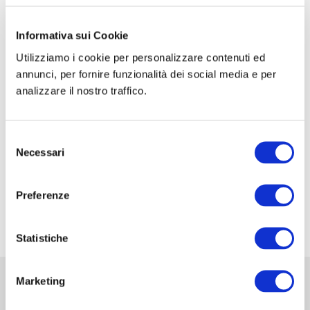
CORSO DI FORMAZIONE: SCUOLA SIC-ISHAWS
– STEP I
Informativa sui Cookie
Utilizziamo i cookie per personalizzare contenuti ed
CORSO DI FORMAZIONE: SCUOLA SIC-ISHAWS
annunci, per fornire funzionalità dei social media e per
– STEP II
analizzare il nostro traffico.
XXXV Congresso Nazionale della Associazione
Italiana di Urologia Ginecologica e del Pavimento
Selezione
Pelvico: AIUG 2026
Necessari
del
48° Congresso Internazionale annuale della
consenso
Società Europea dell’ernia EHS
Preferenze
Fiera Commerciale Mondiale MEDICA 2026
Statistiche
Marketing