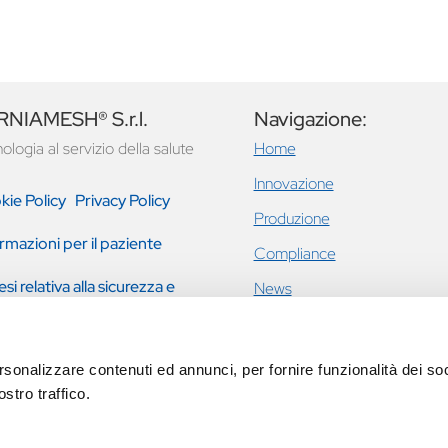
NIAMESH® S.r.l.
Navigazione:
ologia al servizio della salute
Home
Innovazione
kie Policy
Privacy Policy
Produzione
rmazioni per il paziente
Compliance
esi relativa alla sicurezza e
News
tazione clinica
Ernie inguinali e addominali
Incontinenza urinaria femmini
rsonalizzare contenuti ed annunci, per fornire funzionalità dei soc
prolasso pavimento pelvico
stro traffico.
Eventi
Contatti