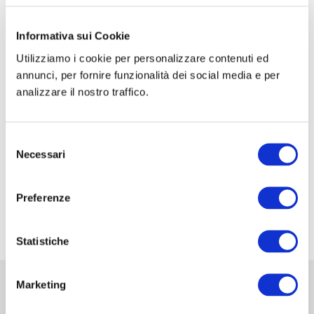
CORSO DI FORMAZIONE: SCUOLA SIC-ISHAWS
– STEP I
Informativa sui Cookie
Utilizziamo i cookie per personalizzare contenuti ed
CORSO DI FORMAZIONE: SCUOLA SIC-ISHAWS
annunci, per fornire funzionalità dei social media e per
– STEP II
analizzare il nostro traffico.
XXXV Congresso Nazionale della Associazione
Italiana di Urologia Ginecologica e del Pavimento
Selezione
Pelvico: AIUG 2026
Necessari
del
48° Congresso Internazionale annuale della
consenso
Società Europea dell’ernia EHS
Preferenze
Fiera Commerciale Mondiale MEDICA 2026
Statistiche
Marketing