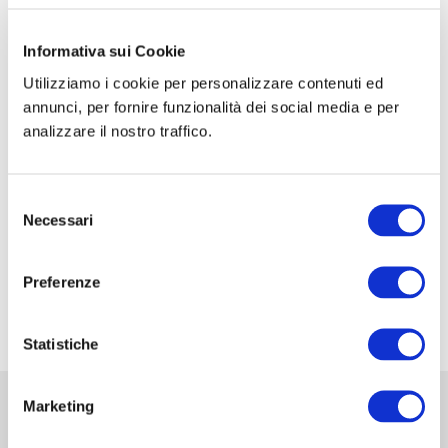
CORSO DI FORMAZIONE: SCUOLA SIC-ISHAWS
– STEP I
Informativa sui Cookie
Utilizziamo i cookie per personalizzare contenuti ed
CORSO DI FORMAZIONE: SCUOLA SIC-ISHAWS
annunci, per fornire funzionalità dei social media e per
– STEP II
analizzare il nostro traffico.
XXXV Congresso Nazionale della Associazione
Italiana di Urologia Ginecologica e del Pavimento
Selezione
Pelvico: AIUG 2026
Necessari
del
48° Congresso Internazionale annuale della
consenso
Società Europea dell’ernia EHS
Preferenze
Fiera Commerciale Mondiale MEDICA 2026
Statistiche
Marketing