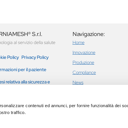
NIAMESH® S.r.l.
Navigazione:
ologia al servizio della salute
Home
Innovazione
kie Policy
Privacy Policy
Produzione
rmazioni per il paziente
Compliance
esi relativa alla sicurezza e
News
tazione clinica
Ernie inguinali e addominali
Incontinenza urinaria femmini
rsonalizzare contenuti ed annunci, per fornire funzionalità dei soc
prolasso pavimento pelvico
stro traffico.
Eventi
Contatti