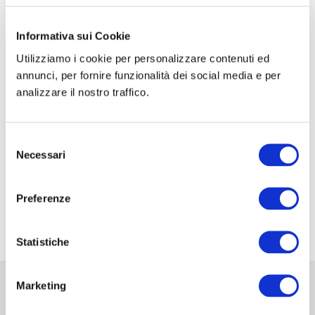
CORSO DI FORMAZIONE: SCUOLA SIC-ISHAWS
– STEP I
Informativa sui Cookie
Utilizziamo i cookie per personalizzare contenuti ed
CORSO DI FORMAZIONE: SCUOLA SIC-ISHAWS
annunci, per fornire funzionalità dei social media e per
– STEP II
analizzare il nostro traffico.
XXXV Congresso Nazionale della Associazione
Italiana di Urologia Ginecologica e del Pavimento
Selezione
Pelvico: AIUG 2026
Necessari
del
48° Congresso Internazionale annuale della
consenso
Società Europea dell’ernia EHS
Preferenze
Fiera Commerciale Mondiale MEDICA 2026
Statistiche
Marketing