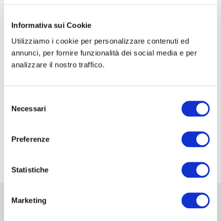
CORSO DI FORMAZIONE: SCUOLA SIC-ISHAWS
– STEP I
Informativa sui Cookie
Utilizziamo i cookie per personalizzare contenuti ed
CORSO DI FORMAZIONE: SCUOLA SIC-ISHAWS
annunci, per fornire funzionalità dei social media e per
– STEP II
analizzare il nostro traffico.
XXXV Congresso Nazionale della Associazione
Italiana di Urologia Ginecologica e del Pavimento
Selezione
Pelvico: AIUG 2026
Necessari
del
48° Congresso Internazionale annuale della
consenso
Società Europea dell’ernia EHS
Preferenze
Fiera Commerciale Mondiale MEDICA 2026
Statistiche
Marketing