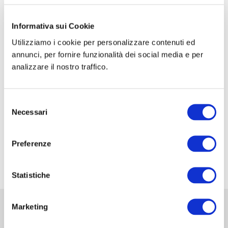
CORSO DI FORMAZIONE: SCUOLA SIC-ISHAWS
– STEP I
Informativa sui Cookie
Utilizziamo i cookie per personalizzare contenuti ed
CORSO DI FORMAZIONE: SCUOLA SIC-ISHAWS
annunci, per fornire funzionalità dei social media e per
– STEP II
analizzare il nostro traffico.
XXXV Congresso Nazionale della Associazione
Italiana di Urologia Ginecologica e del Pavimento
Selezione
Pelvico: AIUG 2026
Necessari
del
48° Congresso Internazionale annuale della
consenso
Società Europea dell’ernia EHS
Preferenze
Fiera Commerciale Mondiale MEDICA 2026
Statistiche
Marketing