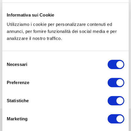
CORSO DI FORMAZIONE: SCUOLA SIC-ISHAWS
– STEP I
Informativa sui Cookie
Utilizziamo i cookie per personalizzare contenuti ed
CORSO DI FORMAZIONE: SCUOLA SIC-ISHAWS
annunci, per fornire funzionalità dei social media e per
– STEP II
analizzare il nostro traffico.
XXXV Congresso Nazionale della Associazione
Italiana di Urologia Ginecologica e del Pavimento
Selezione
Pelvico: AIUG 2026
Necessari
del
48° Congresso Internazionale annuale della
consenso
Società Europea dell’ernia EHS
Preferenze
Fiera Commerciale Mondiale MEDICA 2026
Statistiche
Marketing