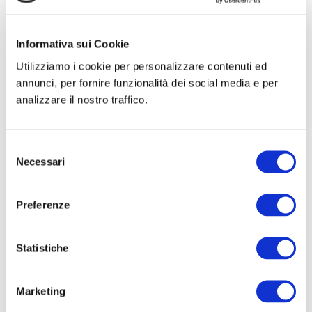
resto della protesi. Disponibile anche NeT Plug con
base rotonda.
Informativa sui Cookie
Utilizziamo i cookie per personalizzare contenuti ed
Tabella tipologie prodotto
annunci, per fornire funzionalità dei social media e per
analizzare il nostro traffico.
Richiedi maggiori informazioni
Selezione
Necessari
del
consenso
Preferenze

Statistiche
Marketing
Qualità certificata dei prodotti