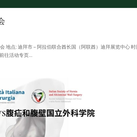
会
览会 地点: 迪拜市 – 阿拉伯联合酋长国（阿联酋）迪拜展览中心 时
号 前往活动专页...