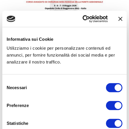
CORSO DI FORMAZIONE: SCUOLA SIC-ISHAWS
– STEP II
Apr 30, 2026
Informativa sui Cookie
Utilizziamo i cookie per personalizzare contenuti ed
CORSO DI FORMAZIONE: SCUOLA SIC-ISHAWS
annunci, per fornire funzionalità dei social media e per
– STEP II Argomento: ERNIA Luogo: Ospedale
analizzare il nostro traffico.
civile – Baggiovara (MO) – Italia Data: 05-08
Maggio 2026 Vai al sito dell'evento...
Selezione
Necessari
del
consenso
Preferenze
Statistiche