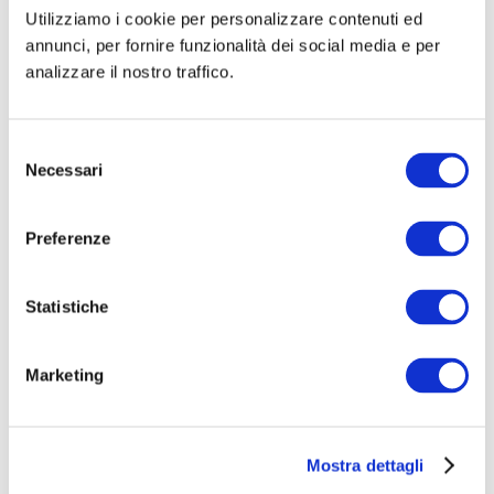
Utilizziamo i cookie per personalizzare contenuti ed
annunci, per fornire funzionalità dei social media e per
analizzare il nostro traffico.
https://app.informamarkets.com.br/event/hospita
lar-
Selezione
Necessari
del
2024/exhibitor/RXhoaWJpdG9yXzE3MTI4Njc=
consenso
Preferenze
Statistiche
Marketing
搜索
即将举办的活动
Mostra dettagli
2026 意大利泌尿外科学会 大会