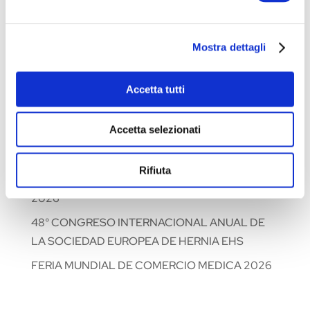
2026
Feria Comercial WHX Dubái 2026
Mostra dettagli
CURSO DE FORMACIÓN: ESCUELA SIC-ISHAWS
– PASO I
Accetta tutti
CURSO DE FORMACIÓN: ESCUELA SIC-ISHAWS
– PASO II
Accetta selezionati
XXXV CONGRESO NACIONAL DE LA
ASOCIACIÓN ITALIANA DE UROLOGÍA
Rifiuta
GINECOLÓGICA Y DEL SUELO PÉLVICO: AIUG
2026
48° CONGRESO INTERNACIONAL ANUAL DE
LA SOCIEDAD EUROPEA DE HERNIA EHS
FERIA MUNDIAL DE COMERCIO MEDICA 2026