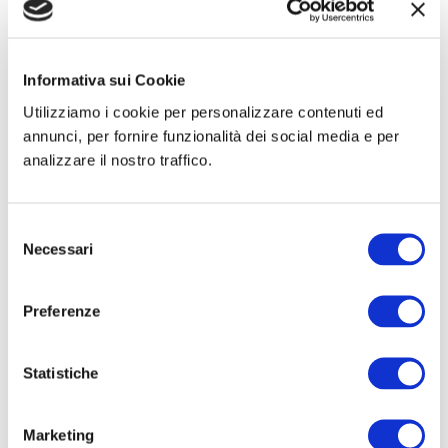
Informativa sui Cookie
https://app.informamarkets.com.br/event/hospita
Utilizziamo i cookie per personalizzare contenuti ed
lar-
annunci, per fornire funzionalità dei social media e per
2024/exhibitor/RXhoaWJpdG9yXzE3MTI4Njc=
analizzare il nostro traffico.
Selezione
Necessari
del
consenso
Preferenze
Buscar
Statistiche
Eventos programados
Congreso de La Sociedad Italiana de Urología
Marketing