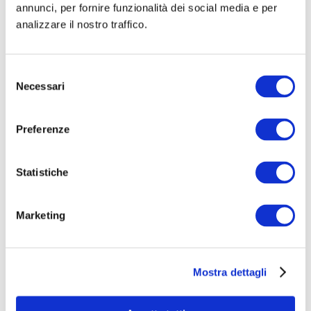
annunci, per fornire funzionalità dei social media e per
analizzare il nostro traffico.
Buscar
Selezione
Necessari
del
Eventos programados
consenso
Congreso de La Sociedad Italiana de Urología
Preferenze
2026
Feria Comercial WHX Dubái 2026
Statistiche
CURSO DE FORMACIÓN: ESCUELA SIC-ISHAWS
– PASO I
Marketing
CURSO DE FORMACIÓN: ESCUELA SIC-ISHAWS
– PASO II
Mostra dettagli
XXXV CONGRESO NACIONAL DE LA
ASOCIACIÓN ITALIANA DE UROLOGÍA