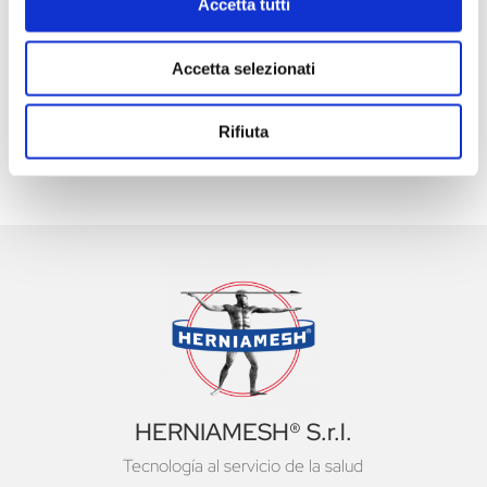
Accetta tutti
GINECOLÓGICA Y DEL SUELO PÉLVICO: AIUG
2026
Accetta selezionati
48° CONGRESO INTERNACIONAL ANUAL DE
LA SOCIEDAD EUROPEA DE HERNIA EHS
Rifiuta
FERIA MUNDIAL DE COMERCIO MEDICA 2026
HERNIAMESH® S.r.l.
Tecnología al servicio de la salud