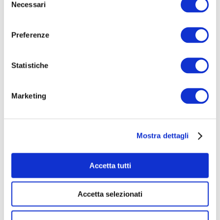
Necessari
del
consenso
Preferenze
CONGRESSO ELSA 2022
Statistiche
Ott 10, 2022
Congresso della Società ASIA –
Marketing
PACIFICEndoscopia e Laparoscopia dei Chirurghi
Asiatici Argomento: Endoscopia e Laparoscopia
Luogo: Dubai Quando: 21-23 Ottobre 2022
Mostra dettagli
Stand: n.7 Vai al sito...
Accetta tutti
Cerca
Eventi in programma
Accetta selezionati
Congresso della Società Italiana di Urologia 2026