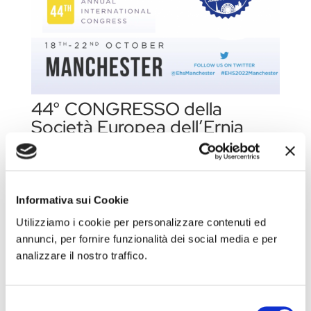
44° CONGRESSO della
Società Europea dell’Ernia
EHS
Ott 10, 2022
Argomento: ERNIA Luogo: Manchester Quando:
Informativa sui Cookie
18-21 Ottobre 2022 Stand: n.4 Vai al sito...
Utilizziamo i cookie per personalizzare contenuti ed
annunci, per fornire funzionalità dei social media e per
analizzare il nostro traffico.
Selezione