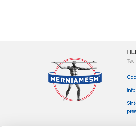
HER
Tecn
Coo
Info
Sint
pres