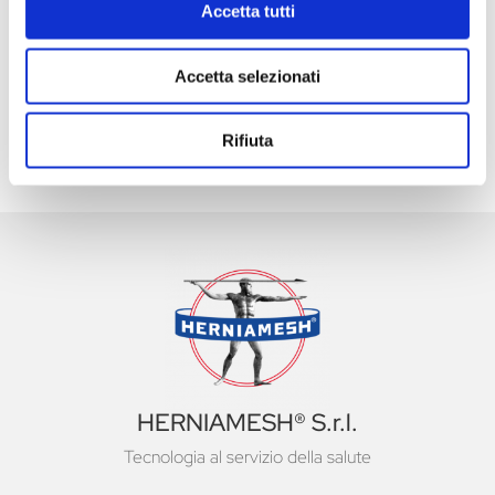
Accetta tutti
Pelvico: AIUG 2026
48° Congresso Internazionale annuale della
Accetta selezionati
Società Europea dell’ernia EHS
Fiera Commerciale Mondiale MEDICA 2026
Rifiuta
HERNIAMESH® S.r.l.
Tecnologia al servizio della salute