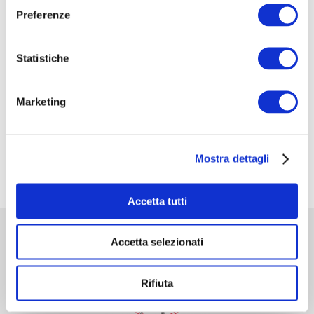
CORSO DI FORMAZIONE: SCUOLA SIC-ISHAWS
Preferenze
– STEP II
XXXV Congresso Nazionale della Associazione
Statistiche
Italiana di Urologia Ginecologica e del Pavimento
Pelvico: AIUG 2026
Marketing
48° Congresso Internazionale annuale della
Società Europea dell’ernia EHS
Fiera Commerciale Mondiale MEDICA 2026
Mostra dettagli
Accetta tutti
Accetta selezionati
Rifiuta