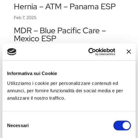
Hernia – ATM – Panama ESP
Feb 7, 2025
MDR – Blue Pacific Care –
Mexico ESP
Gen 24, 2025
« Post precedenti
Post successivi »
Cerca
Informativa sui Cookie
Utilizziamo i cookie per personalizzare contenuti ed
Eventi in programma
annunci, per fornire funzionalità dei social media e per
analizzare il nostro traffico.
Congresso della Società Italiana di Urologia 2026
Fiera Commerciale WHX Dubai 2026
Selezione
CORSO DI FORMAZIONE: SCUOLA SIC-ISHAWS
Necessari
del
– STEP I
consenso