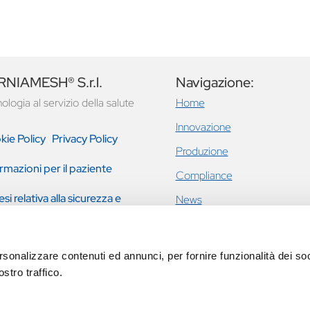
NIAMESH® S.r.l.
Navigazione:
ologia al servizio della salute
Home
Innovazione
kie Policy
Privacy Policy
Produzione
rmazioni per il paziente
Compliance
esi relativa alla sicurezza e
News
tazione clinica
Ernie inguinali e addominali
Incontinenza urinaria femmini
rsonalizzare contenuti ed annunci, per fornire funzionalità dei soc
prolasso pavimento pelvico
stro traffico.
Eventi
Contatti