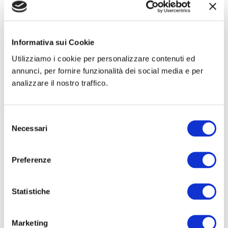
Baltic Hernia Days 2024
Nov 6, 2024
Informativa sui Cookie
Utilizziamo i cookie per personalizzare contenuti ed
Baltic Hernia Days 2024 Argumento: Hernia
annunci, per fornire funzionalità dei social media e per
Lugar: European Solidariety Centre – Gadnsk –
analizzare il nostro traffico.
Polonia Fecha: 07-08 de Noviembre de 2024
Espacio de exposición: 1 Ir al sitio del...
Selezione
Necessari
del
consenso
Preferenze
Statistiche
Marketing