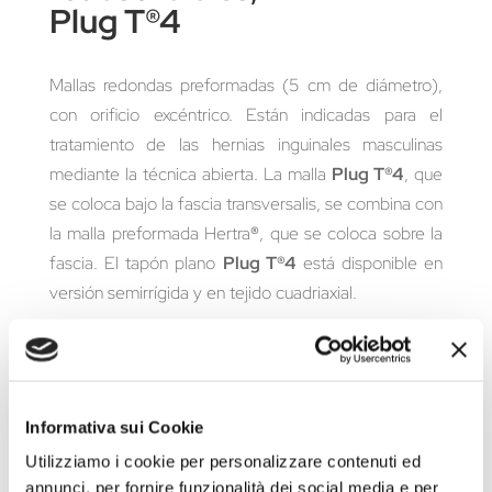
Plug T®4
Mallas redondas preformadas (5 cm de diámetro),
con orificio excéntrico. Están indicadas para el
tratamiento de las hernias inguinales masculinas
mediante la técnica abierta. La malla
Plug T®4
, que
se coloca bajo la fascia transversalis, se combina con
la malla preformada Hertra
®
, que se coloca sobre la
fascia. El tapón plano
Plug T®4
está disponible en
versión semirrígida y en tejido cuadriaxial.
Tabla tipo de producto
Informativa sui Cookie
Solicita más información
Utilizziamo i cookie per personalizzare contenuti ed
annunci, per fornire funzionalità dei social media e per