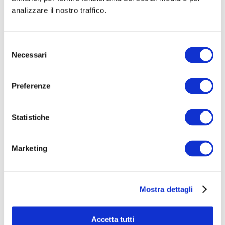
analizzare il nostro traffico.
Selezione
Necessari
del

consenso
Preferenze
Calidad certificada de los productos
Statistiche

Marketing
Innovación tecnológica
Mostra dettagli

Accetta tutti