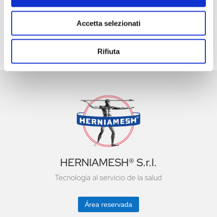
Distribución internacional
Accetta selezionati
Rifiuta
HERNIAMESH® S.r.l.
Tecnología al servicio de la salud
Área reservada