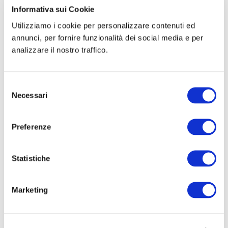
https://www.sicplus.it/03_formazione/formazione_
Informativa sui Cookie
4.html
Utilizziamo i cookie per personalizzare contenuti ed
annunci, per fornire funzionalità dei social media e per
analizzare il nostro traffico.
Selezione
Necessari
del
consenso
Buscar
Preferenze
Eventos programados
Congreso de La Sociedad Italiana de Urología
Statistiche
2026
Feria Comercial WHX Dubái 2026
Marketing
CURSO DE FORMACIÓN: ESCUELA SIC-ISHAWS
– PASO I