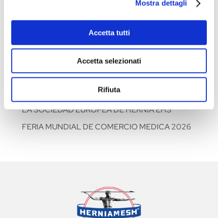
Mostra dettagli
CURSO DE FORMACIÓN: ESCUELA SIC-ISHAWS
– PASO II
Accetta tutti
XXXV CONGRESO NACIONAL DE LA
ASOCIACIÓN ITALIANA DE UROLOGÍA
Accetta selezionati
GINECOLÓGICA Y DEL SUELO PÉLVICO: AIUG
2026
Rifiuta
48° CONGRESO INTERNACIONAL ANUAL DE
LA SOCIEDAD EUROPEA DE HERNIA EHS
FERIA MUNDIAL DE COMERCIO MEDICA 2026